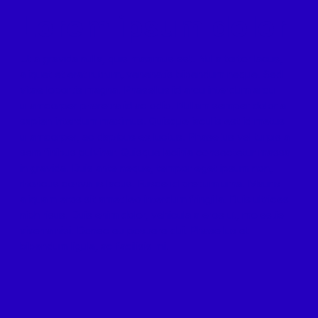
Lorem ipsum dolor
Ut a gravida nulla, quis maximus est. Nulla tortor lacus,
aliquet et erat rutrum, venenatis bibendum neque. Sed
vitae lobortis magna. Phasellus id arcu interdum arcu
ullamcorper pharetra id ac odio. Nullam semper dolor a
sapien interdum maximus. Quisque iaculis est id metus
ullamcorper, ac dapibus ex luctus. Phasellus vel turpis a
sem finibus pulvinar. Quisque lacinia consectetur massa
in gravida. Duis ante neque, tempor eget ipsum non,
rhoncus convallis lacus. Fusce id pretium urna. Mauris
aliquam eros sit amet leo interdum fringilla. Duis ultrices
nibh risus. Duis enim dolor, vehicula a eros ut, molestie
viverra nisi. Donec eu posuere dui. Phasellus et
bibendum ligula, ac facilisis mi.